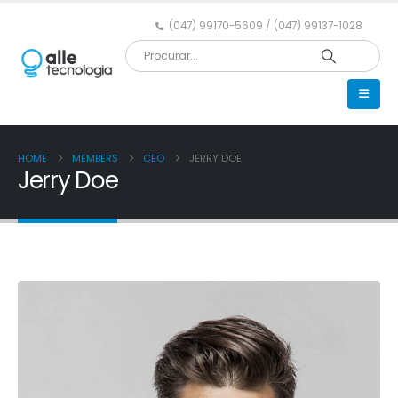
(047) 99170-5609 / (047) 99137-1028
HOME
MEMBERS
CEO
JERRY DOE
Jerry Doe