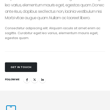
leo varius, elementum mauris eget, egestas quam. Donec
ante risus, dapibus sed lectus non, lacinia vestibulum nisi.
Morbi vitae augue quam. Nullam ac laoreet libero.
Consectetur adipiscing elit. Aliquam iaculis sit amet enim ac
sagittis. Curabitur eget leo varius, elementum mauris eget,
egestas quam.
GET IN TOUCH
FOLLOW ME