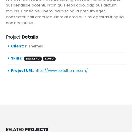
Suspendisse potenti. Proin quis eros odio, dapibus dictum
mauris. Donec nisi libero, adipiscing id pretium eget,
consectetur sit amet leo. Nam at eros quis mi egestas fringilla
non nec purus.
Project
Details
Client:
P-Themes
Skills:
BACKEND
LOGO
Project URL:
https://www.portotheme.com/
RELATED
PROJECTS