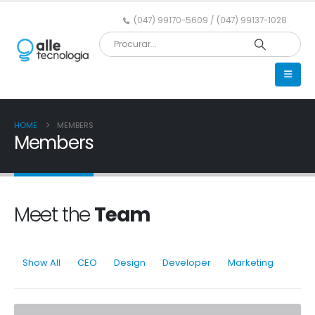
(047) 99170-5609 / (047) 99137-1028
HOME
MEMBERS
Members
Meet the
Team
Show All
CEO
Design
Developer
Marketing