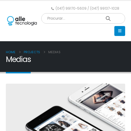
(047) 99170-5609 / (047) 99137-1028
HOME
PROJECTS
MEDIAS
Medias