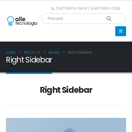
(047) 99170-5609 / (047) 99137-1028
HOME
PROJECTS
BRAND
RIGHT SIDEBAR
Right Sidebar
Right Sidebar