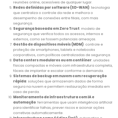
reuniões online, acessíveis de qualquer lugar.
Redes definidas por software (SD-WAN)
: tecnologia
que centraliza o controle da rede e melhora o
desempenho de conexões entre filiais, com mais
segurança.
Segurança baseada em Zero Trust
: modelo de
segurança que verifica todos os acessos, internos e
externos, como se fossem potenciais ameaças.
Gestão de dispositivos móveis (MDM)
: controle e
proteção de smartphones, tablets e notebooks
corporativos, com políticas centralizadas de segurança.
Data centers modulares ou em contêiner
: unidades
físicas compactas e móveis com infraestrutura completa,
fáceis de implantar e escalar conforme a demanda.
Sistemas de backup em nuvem com recuperação
rápida
: soluções que armazenam dados de forma
segura na nuvem e permitem restauração imediata em
caso de perda.
Monitoramento de infraestrutura com IA e
automação
: ferramentas que usam inteligência artificial
para identificar falhas, prever riscos e acionar ações
corretivas automaticamente.