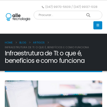
(047) 99170-5609 / (047) 99137-1028
HOME
BLOG
ARTIGOS
INFRAESTRUTURA DE TI: O QUE É, BENEFÍCIOS E COMO FUNCIONA
Infraestrutura de TI: o que é,
benefícios e como funciona