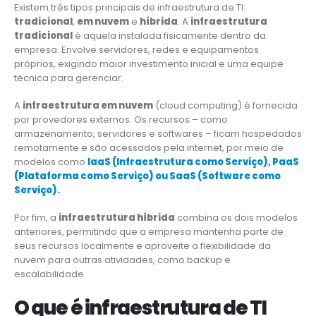
Existem três tipos principais de infraestrutura de TI:
tradicional
,
em nuvem
e
híbrida
. A
infraestrutura
tradicional
é aquela instalada fisicamente dentro da
empresa. Envolve servidores, redes e equipamentos
próprios, exigindo maior investimento inicial e uma equipe
técnica para gerenciar.
A
infraestrutura em nuvem
(cloud computing) é fornecida
por provedores externos. Os recursos – como
armazenamento, servidores e softwares – ficam hospedados
remotamente e são acessados pela internet, por meio de
modelos como
IaaS (Infraestrutura como Serviço), PaaS
(Plataforma como Serviço) ou SaaS (Software como
Serviço)
.
Por fim, a
infraestrutura híbrida
combina os dois modelos
anteriores, permitindo que a empresa mantenha parte de
seus recursos localmente e aproveite a flexibilidade da
nuvem para outras atividades, como backup e
escalabilidade.
O que é infraestrutura de TI