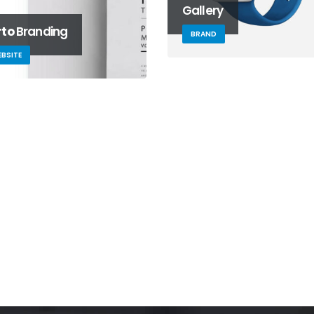
Gallery
rto
Branding
BRAND
BSITE