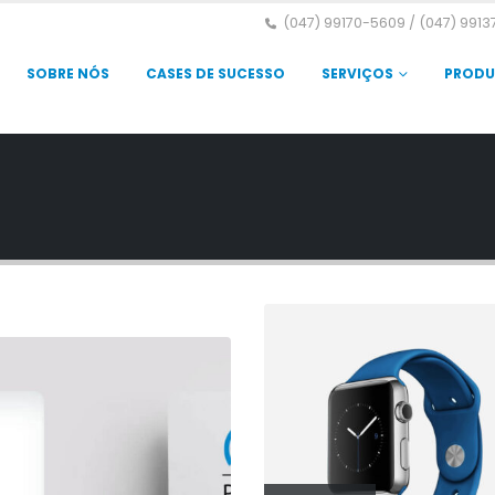
(047) 99170-5609 / (047) 9913
SOBRE NÓS
CASES DE SUCESSO
SERVIÇOS
PROD
e Slider
BSITE